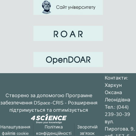
Контакти:
Хархун
Оксана
Створено за допомогою
Програмне
Леонідівна
забезпечення DSpace-CRIS
- Розширення
Тел.: (044)
підтримується та оптимізується
239-30-39
вул.
Налаштування
Політика
Зворотній
Пирогова, 9,
файлів cookie
конфіденційності
зв'язок