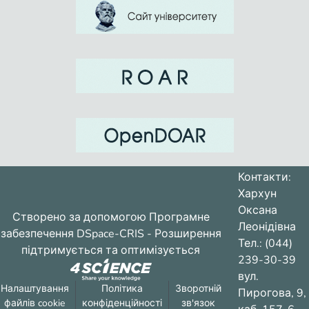
Контакти:
Хархун
Оксана
Створено за допомогою
Програмне
Леонідівна
забезпечення DSpace-CRIS
- Розширення
Тел.: (044)
підтримується та оптимізується
239-30-39
вул.
Налаштування
Політика
Зворотній
Пирогова, 9,
файлів cookie
конфіденційності
зв'язок