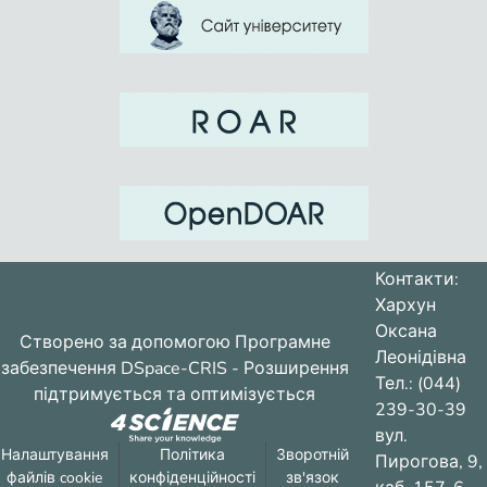
Контакти:
Хархун
Оксана
Створено за допомогою
Програмне
Леонідівна
забезпечення DSpace-CRIS
- Розширення
Тел.: (044)
підтримується та оптимізується
239-30-39
вул.
Налаштування
Політика
Зворотній
Пирогова, 9,
файлів cookie
конфіденційності
зв'язок