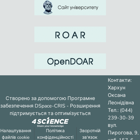
Контакти:
Хархун
Оксана
Створено за допомогою
Програмне
Леонідівна
забезпечення DSpace-CRIS
- Розширення
Тел.: (044)
підтримується та оптимізується
239-30-39
вул.
Налаштування
Політика
Зворотній
Пирогова, 9,
файлів cookie
конфіденційності
зв'язок