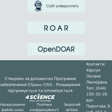
Контакти:
Хархун
Оксана
Створено за допомогою
Програмне
Леонідівна
забезпечення DSpace-CRIS
- Розширення
Тел.: (044)
підтримується та оптимізується
239-30-39
вул.
Налаштування
Політика
Зворотній
Пирогова, 9,
файлів cookie
конфіденційності
зв'язок