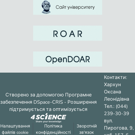
Контакти:
Хархун
Оксана
Створено за допомогою
Програмне
Леонідівна
забезпечення DSpace-CRIS
- Розширення
Тел.: (044)
підтримується та оптимізується
239-30-39
вул.
Налаштування
Політика
Зворотній
Пирогова, 9,
файлів cookie
конфіденційності
зв'язок