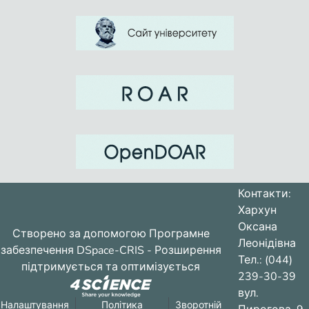
Контакти:
Хархун
Оксана
Створено за допомогою
Програмне
Леонідівна
забезпечення DSpace-CRIS
- Розширення
Тел.: (044)
підтримується та оптимізується
239-30-39
вул.
Налаштування
Політика
Зворотній