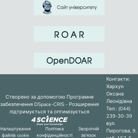
Контакти:
Хархун
Оксана
Створено за допомогою
Програмне
Леонідівна
забезпечення DSpace-CRIS
- Розширення
Тел.: (044)
підтримується та оптимізується
239-30-39
вул.
Налаштування
Політика
Зворотній
Пирогова, 9,
файлів cookie
конфіденційності
зв'язок