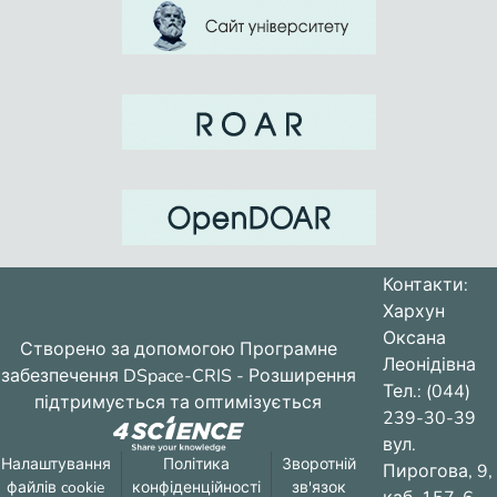
Контакти:
Хархун
Оксана
Створено за допомогою
Програмне
Леонідівна
забезпечення DSpace-CRIS
- Розширення
Тел.: (044)
підтримується та оптимізується
239-30-39
вул.
Налаштування
Політика
Зворотній
Пирогова, 9,
файлів cookie
конфіденційності
зв'язок