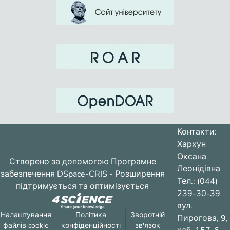
Контакти:
Хархун
Оксана
Створено за допомогою
Програмне
Леонідівна
забезпечення DSpace-CRIS
- Розширення
Тел.: (044)
підтримується та оптимізується
239-30-39
вул.
Налаштування
Політика
Зворотній
Пирогова, 9,
файлів cookie
конфіденційності
зв'язок