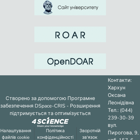
Контакти:
Хархун
Оксана
Створено за допомогою
Програмне
Леонідівна
забезпечення DSpace-CRIS
- Розширення
Тел.: (044)
підтримується та оптимізується
239-30-39
вул.
Налаштування
Політика
Зворотній
Пирогова, 9,
файлів cookie
конфіденційності
зв'язок