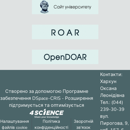
Контакти:
Хархун
Оксана
Створено за допомогою
Програмне
Леонідівна
забезпечення DSpace-CRIS
- Розширення
Тел.: (044)
підтримується та оптимізується
239-30-39
вул.
Налаштування
Політика
Зворотній
Пирогова, 9,
файлів cookie
конфіденційності
зв'язок