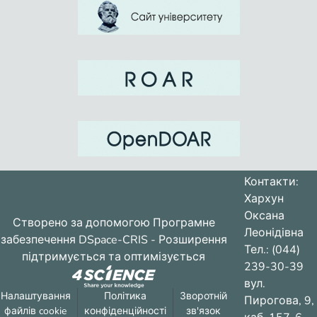
Контакти:
Хархун
Оксана
Створено за допомогою
Програмне
Леонідівна
забезпечення DSpace-CRIS
- Розширення
Тел.: (044)
підтримується та оптимізується
239-30-39
вул.
Налаштування
Політика
Зворотній
Пирогова, 9,
файлів cookie
конфіденційності
зв'язок