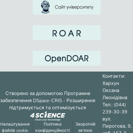
Контакти:
Хархун
Оксана
Створено за допомогою
Програмне
Леонідівна
забезпечення DSpace-CRIS
- Розширення
Тел.: (044)
підтримується та оптимізується
239-30-39
вул.
Налаштування
Політика
Зворотній
Пирогова, 9,
файлів cookie
конфіденційності
зв'язок