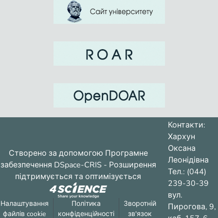
Контакти:
Хархун
Оксана
Створено за допомогою
Програмне
Леонідівна
забезпечення DSpace-CRIS
- Розширення
Тел.: (044)
підтримується та оптимізується
239-30-39
вул.
Налаштування
Політика
Зворотній
Пирогова, 9,
файлів cookie
конфіденційності
зв'язок