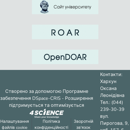
Контакти:
Хархун
Оксана
Створено за допомогою
Програмне
Леонідівна
забезпечення DSpace-CRIS
- Розширення
Тел.: (044)
підтримується та оптимізується
239-30-39
вул.
Налаштування
Політика
Зворотній
Пирогова, 9,
файлів cookie
конфіденційності
зв'язок