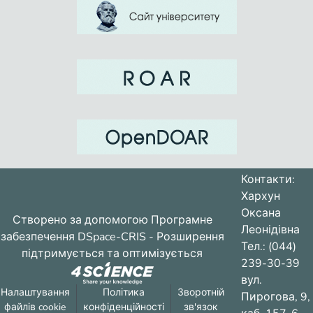
Контакти:
Хархун
Оксана
Створено за допомогою
Програмне
Леонідівна
забезпечення DSpace-CRIS
- Розширення
Тел.: (044)
підтримується та оптимізується
239-30-39
вул.
Налаштування
Політика
Зворотній
Пирогова, 9,
файлів cookie
конфіденційності
зв'язок