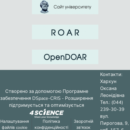
Контакти:
Хархун
Оксана
Створено за допомогою
Програмне
Леонідівна
забезпечення DSpace-CRIS
- Розширення
Тел.: (044)
підтримується та оптимізується
239-30-39
вул.
Налаштування
Політика
Зворотній
Пирогова, 9,
файлів cookie
конфіденційності
зв'язок