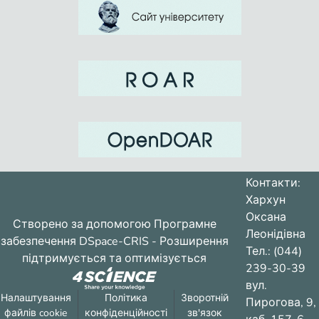
Контакти:
Хархун
Оксана
Створено за допомогою
Програмне
Леонідівна
забезпечення DSpace-CRIS
- Розширення
Тел.: (044)
підтримується та оптимізується
239-30-39
вул.
Налаштування
Політика
Зворотній
Пирогова, 9,
файлів cookie
конфіденційності
зв'язок