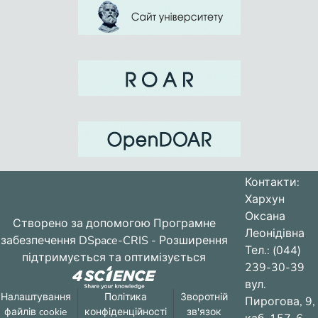
Контакти:
Хархун
Оксана
Створено за допомогою
Програмне
Леонідівна
забезпечення DSpace-CRIS
- Розширення
Тел.: (044)
підтримується та оптимізується
239-30-39
вул.
Налаштування
Політика
Зворотній
Пирогова, 9,
файлів cookie
конфіденційності
зв'язок