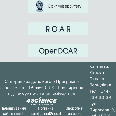
Контакти:
Хархун
Оксана
Створено за допомогою
Програмне
Леонідівна
забезпечення DSpace-CRIS
- Розширення
Тел.: (044)
підтримується та оптимізується
239-30-39
вул.
Налаштування
Політика
Зворотній
Пирогова, 9,
файлів cookie
конфіденційності
зв'язок