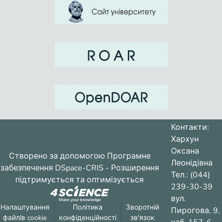
Контакти:
Хархун
Оксана
Створено за допомогою
Програмне
Леонідівна
забезпечення DSpace-CRIS
- Розширення
Тел.: (044)
підтримується та оптимізується
239-30-39
вул.
Налаштування
Політика
Зворотній
Пирогова, 9,
файлів cookie
конфіденційності
зв'язок