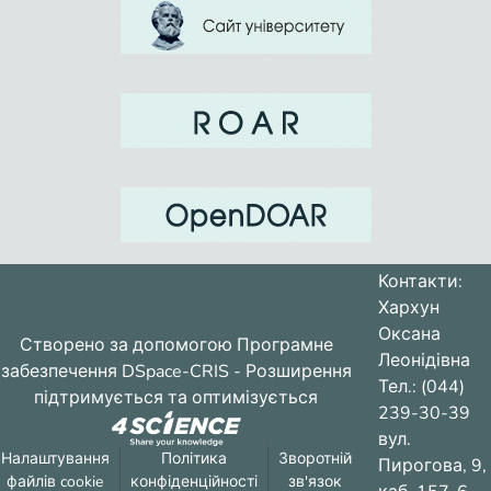
Контакти:
Хархун
Оксана
Створено за допомогою
Програмне
Леонідівна
забезпечення DSpace-CRIS
- Розширення
Тел.: (044)
підтримується та оптимізується
239-30-39
вул.
Налаштування
Політика
Зворотній
Пирогова, 9,
файлів cookie
конфіденційності
зв'язок