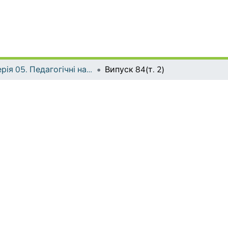
Серія 05. Педагогічні науки: реалії та перспективи
Випуск 84(т. 2)