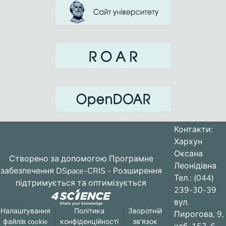
Контакти:
Хархун
Оксана
Створено за допомогою
Програмне
Леонідівна
забезпечення DSpace-CRIS
- Розширення
Тел.: (044)
підтримується та оптимізується
239-30-39
вул.
Налаштування
Політика
Зворотній
Пирогова, 9,
файлів cookie
конфіденційності
зв'язок