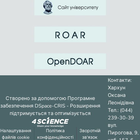
Контакти:
Хархун
Оксана
Створено за допомогою
Програмне
Леонідівна
забезпечення DSpace-CRIS
- Розширення
Тел.: (044)
підтримується та оптимізується
239-30-39
вул.
Налаштування
Політика
Зворотній
Пирогова, 9,
файлів cookie
конфіденційності
зв'язок