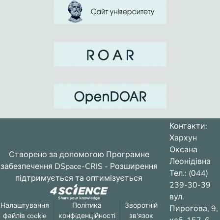
Контакти:
Хархун
Оксана
Створено за допомогою
Програмне
Леонідівна
забезпечення DSpace-CRIS
- Розширення
Тел.: (044)
підтримується та оптимізується
239-30-39
вул.
Налаштування
Політика
Зворотній
Пирогова, 9,
файлів cookie
конфіденційності
зв'язок