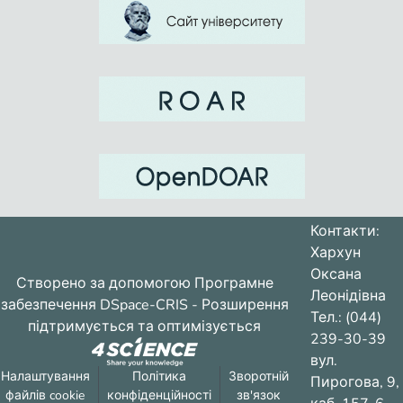
Контакти:
Хархун
Оксана
Створено за допомогою
Програмне
Леонідівна
забезпечення DSpace-CRIS
- Розширення
Тел.: (044)
підтримується та оптимізується
239-30-39
вул.
Налаштування
Політика
Зворотній
Пирогова, 9,
файлів cookie
конфіденційності
зв'язок