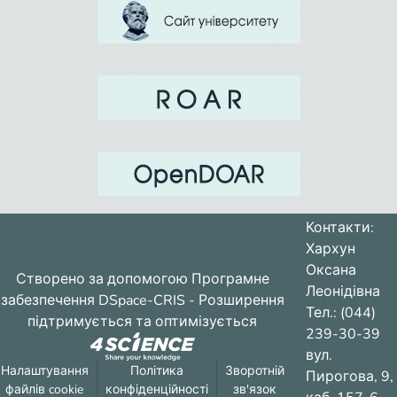
Контакти:
Хархун
Оксана
Створено за допомогою
Програмне
Леонідівна
забезпечення DSpace-CRIS
- Розширення
Тел.: (044)
підтримується та оптимізується
239-30-39
вул.
Налаштування
Політика
Зворотній
Пирогова, 9,
файлів cookie
конфіденційності
зв'язок