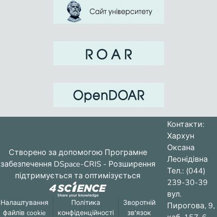
Контакти:
Хархун
Оксана
Створено за допомогою
Програмне
Леонідівна
забезпечення DSpace-CRIS
- Розширення
Тел.: (044)
підтримується та оптимізується
239-30-39
вул.
Налаштування
Політика
Зворотній
Пирогова, 9,
файлів cookie
конфіденційності
зв'язок