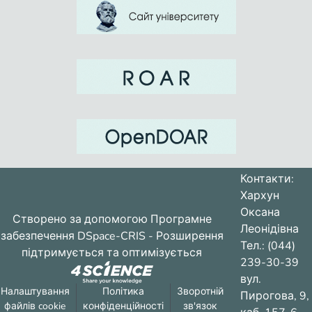
Контакти:
Хархун
Оксана
Створено за допомогою
Програмне
Леонідівна
забезпечення DSpace-CRIS
- Розширення
Тел.: (044)
підтримується та оптимізується
239-30-39
вул.
Налаштування
Політика
Зворотній
Пирогова, 9,
файлів cookie
конфіденційності
зв'язок