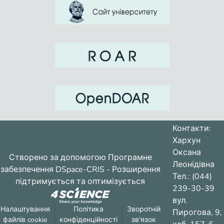
Контакти:
Хархун
Оксана
Створено за допомогою
Програмне
Леонідівна
забезпечення DSpace-CRIS
- Розширення
Тел.: (044)
підтримується та оптимізується
239-30-39
вул.
Налаштування
Політика
Зворотній
Пирогова, 9,
файлів cookie
конфіденційності
зв'язок