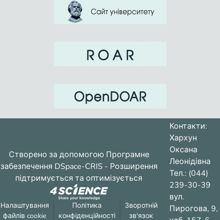
Контакти:
Хархун
Оксана
Створено за допомогою
Програмне
Леонідівна
забезпечення DSpace-CRIS
- Розширення
Тел.: (044)
підтримується та оптимізується
239-30-39
вул.
Налаштування
Політика
Зворотній
Пирогова, 9,
файлів cookie
конфіденційності
зв'язок