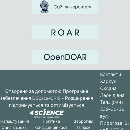
Контакти:
Хархун
Оксана
Створено за допомогою
Програмне
Леонідівна
забезпечення DSpace-CRIS
- Розширення
Тел.: (044)
підтримується та оптимізується
239-30-39
вул.
Налаштування
Політика
Зворотній
Пирогова, 9,
файлів cookie
конфіденційності
зв'язок