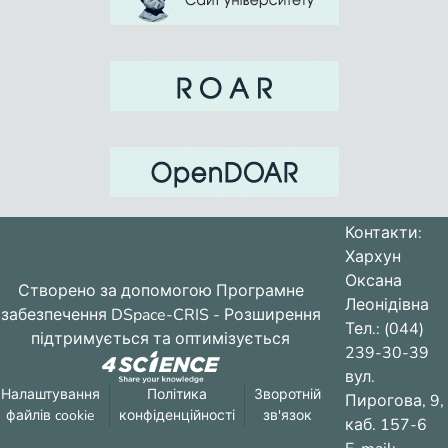
Контакти:
Хархун
Оксана
Створено за допомогою
Програмне
Леонідівна
забезпечення DSpace-CRIS
- Розширення
Тел.: (044)
підтримується та оптимізується
239-30-39
вул.
Налаштування
Політика
Зворотній
Пирогова, 9,
файлів cookie
конфіденційності
зв'язок
каб. 157-6