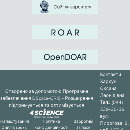
Контакти:
Хархун
Оксана
Створено за допомогою
Програмне
Леонідівна
забезпечення DSpace-CRIS
- Розширення
Тел.: (044)
підтримується та оптимізується
239-30-39
вул.
Налаштування
Політика
Зворотній
Пирогова, 9,
файлів cookie
конфіденційності
зв'язок