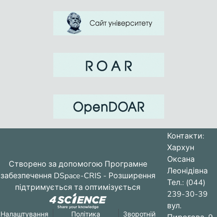
Контакти:
Хархун
Оксана
Створено за допомогою
Програмне
Леонідівна
забезпечення DSpace-CRIS
- Розширення
Тел.: (044)
підтримується та оптимізується
239-30-39
вул.
Налаштування
Політика
Зворотній