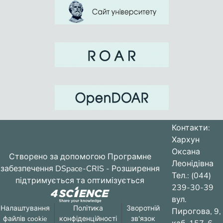
Контакти:
Хархун
Оксана
Створено за допомогою
Програмне
Леонідівна
забезпечення DSpace-CRIS
- Розширення
Тел.: (044)
підтримується та оптимізується
239-30-39
вул.
Налаштування
Політика
Зворотній
Пирогова, 9,
файлів cookie
конфіденційності
зв'язок