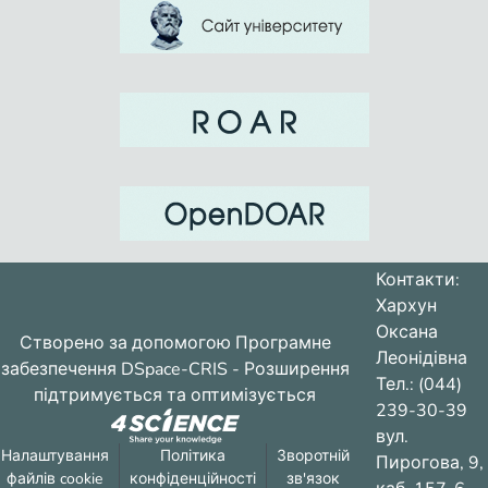
Контакти:
Хархун
Оксана
Створено за допомогою
Програмне
Леонідівна
забезпечення DSpace-CRIS
- Розширення
Тел.: (044)
підтримується та оптимізується
239-30-39
вул.
Налаштування
Політика
Зворотній
Пирогова, 9,
файлів cookie
конфіденційності
зв'язок