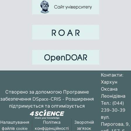
Контакти:
Хархун
Оксана
Створено за допомогою
Програмне
Леонідівна
забезпечення DSpace-CRIS
- Розширення
Тел.: (044)
підтримується та оптимізується
239-30-39
вул.
Налаштування
Політика
Зворотній
Пирогова, 9,
файлів cookie
конфіденційності
зв'язок