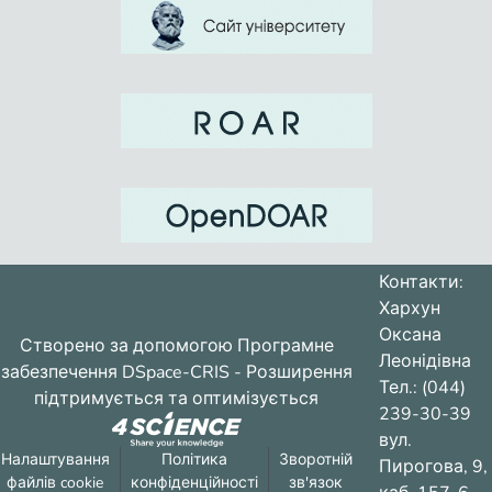
Контакти:
Хархун
Оксана
Створено за допомогою
Програмне
Леонідівна
забезпечення DSpace-CRIS
- Розширення
Тел.: (044)
підтримується та оптимізується
239-30-39
вул.
Налаштування
Політика
Зворотній
Пирогова, 9,
файлів cookie
конфіденційності
зв'язок