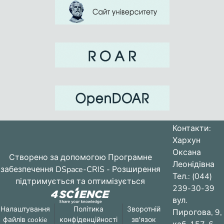
Контакти:
Хархун
Оксана
Створено за допомогою
Програмне
Леонідівна
забезпечення DSpace-CRIS
- Розширення
Тел.: (044)
підтримується та оптимізується
239-30-39
вул.
Налаштування
Політика
Зворотній
Пирогова, 9,
файлів cookie
конфіденційності
зв'язок