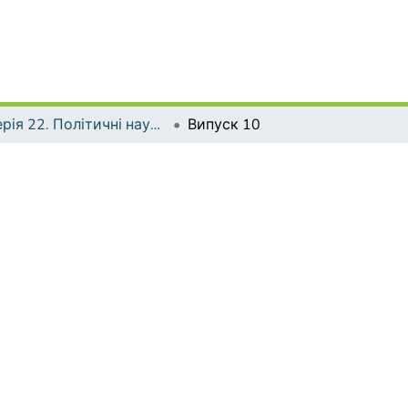
Серія 22. Політичні науки та методики викладання соціально-політичних дисциплін
Випуск 10