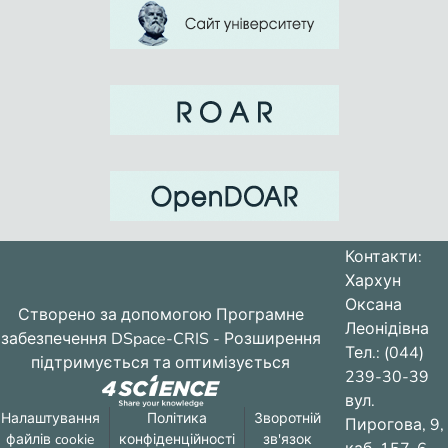
Контакти:
Хархун
Оксана
Створено за допомогою
Програмне
Леонідівна
забезпечення DSpace-CRIS
- Розширення
Тел.: (044)
підтримується та оптимізується
239-30-39
вул.
Налаштування
Політика
Зворотній
Пирогова, 9,
файлів cookie
конфіденційності
зв'язок