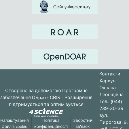
Контакти:
Хархун
Оксана
Створено за допомогою
Програмне
Леонідівна
забезпечення DSpace-CRIS
- Розширення
Тел.: (044)
підтримується та оптимізується
239-30-39
вул.
Налаштування
Політика
Зворотній
Пирогова, 9,
файлів cookie
конфіденційності
зв'язок