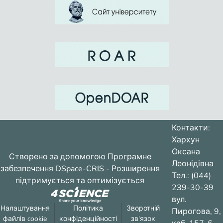
Контакти:
Хархун
Оксана
Створено за допомогою
Програмне
Леонідівна
забезпечення DSpace-CRIS
- Розширення
Тел.: (044)
підтримується та оптимізується
239-30-39
вул.
Налаштування
Політика
Зворотній
Пирогова, 9,
файлів cookie
конфіденційності
зв'язок