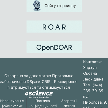
Контакти:
Хархун
Оксана
Створено за допомогою
Програмне
Леонідівна
забезпечення DSpace-CRIS
- Розширення
Тел.: (044)
підтримується та оптимізується
239-30-39
вул.
Налаштування
Політика
Зворотній
Пирогова, 9,
файлів cookie
конфіденційності
зв'язок