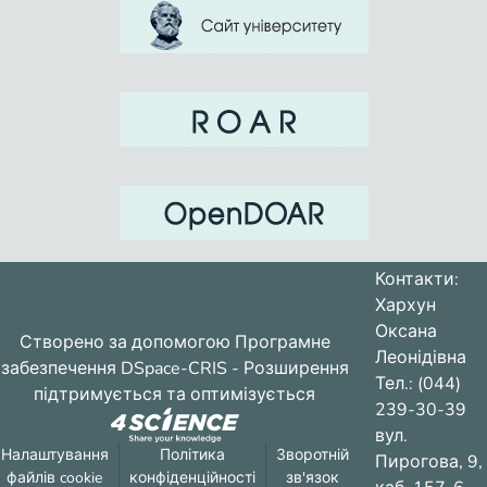
Контакти:
Хархун
Оксана
Створено за допомогою
Програмне
Леонідівна
забезпечення DSpace-CRIS
- Розширення
Тел.: (044)
підтримується та оптимізується
239-30-39
вул.
Налаштування
Політика
Зворотній
Пирогова, 9,
файлів cookie
конфіденційності
зв'язок