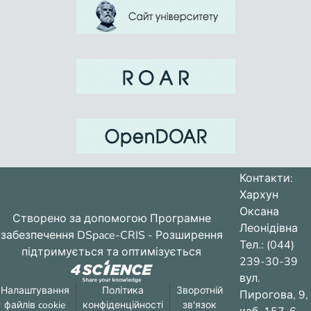
Контакти:
Хархун
Оксана
Створено за допомогою
Програмне
Леонідівна
забезпечення DSpace-CRIS
- Розширення
Тел.: (044)
підтримується та оптимізується
239-30-39
вул.
Налаштування
Політика
Зворотній
Пирогова, 9,
файлів cookie
конфіденційності
зв'язок