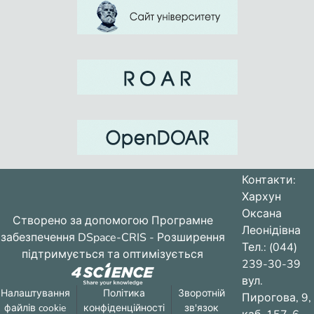
Контакти:
Хархун
Оксана
Створено за допомогою
Програмне
Леонідівна
забезпечення DSpace-CRIS
- Розширення
Тел.: (044)
підтримується та оптимізується
239-30-39
вул.
Налаштування
Політика
Зворотній
Пирогова, 9,
файлів cookie
конфіденційності
зв'язок